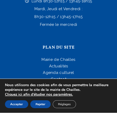
Lundi 8h30-12h15 / 13h45-18h15
Mardi, Jeudi et Vendredi :
8h30-12h15 / 13h45-17h15
Fermée le mercredi
PLAN DU SITE
Mairie de Chailles
Actualités
Agenda culturel
Contact
Nous utilisons des cookies afin de vous permettre la meilleure
Mentions légales
expérience sur le site de la mairie de Chailles.
Cliquez ici afin d'étudier nos paramètres.
Accepter
Rejeter
Réglages
Développement Code Optimisé, Pole Position et Qualité de Service par Processx